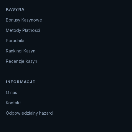
KASYNA
Bonusy Kasynowe
Metody Płatności
Poradniki
Rankingi Kasyn
Recenzje kasyn
INFORMACJE
O nas
Kontakt
Odpowiedzialny hazard