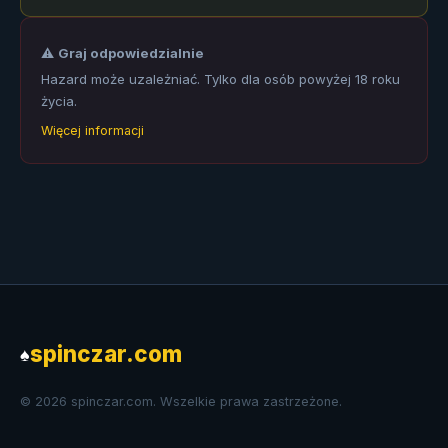
⚠️
Graj odpowiedzialnie
Hazard może uzależniać. Tylko dla osób powyżej 18 roku
życia.
Więcej informacji
spinczar.com
♠
© 2026 spinczar.com. Wszelkie prawa zastrzeżone.