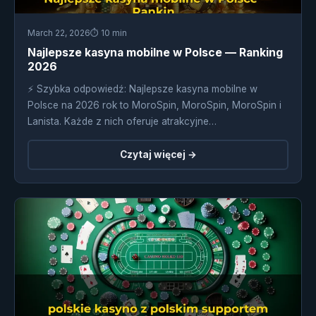
March 22, 2026
⏱ 10 min
Najlepsze kasyna mobilne w Polsce — Ranking
2026
⚡ Szybka odpowiedź: Najlepsze kasyna mobilne w
Polsce na 2026 rok to MoroSpin, MoroSpin, MoroSpin i
Lanista. Każde z nich oferuje atrakcyjne…
Czytaj więcej →