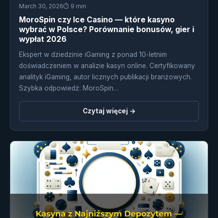
March 30, 2026
⏱ 9 min
MoroSpin czy Ice Casino — które kasyno
wybrać w Polsce? Porównanie bonusów, gier i
wypłat 2026
Ekspert w dziedzinie iGaming z ponad 10-letnim
doświadczeniem w analizie kasyn online. Certyfikowany
analityk iGaming, autor licznych publikacji branżowych.
Szybka odpowiedź: MoroSpin…
Czytaj więcej →