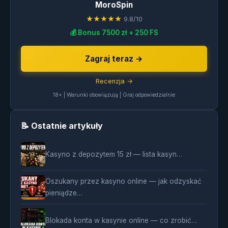
MoroSpin
★★★★★
9.8/10
💰 Bonus 7500 zł + 250 FS
Zagraj teraz →
Recenzja →
18+ | Warunki obowiązują | Graj odpowiedzialnie
📝 Ostatnie artykuły
Kasyno z depozytem 15 zł — lista kasyn…
Oszukany przez kasyno online — jak odzyskać
pieniądze…
Blokada konta w kasynie online — co zrobić…