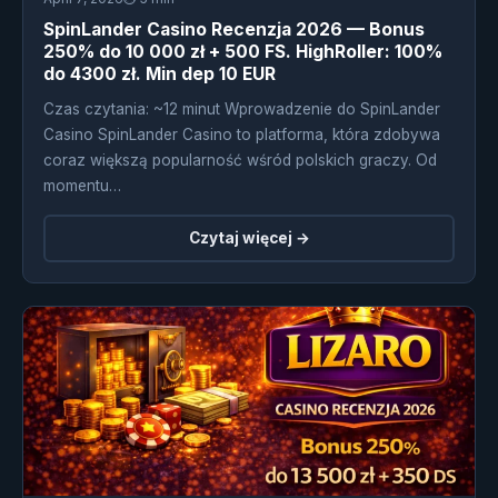
SpinLander Casino Recenzja 2026 — Bonus
250% do 10 000 zł + 500 FS. HighRoller: 100%
do 4300 zł. Min dep 10 EUR
Czas czytania: ~12 minut Wprowadzenie do SpinLander
Casino SpinLander Casino to platforma, która zdobywa
coraz większą popularność wśród polskich graczy. Od
momentu…
Czytaj więcej →