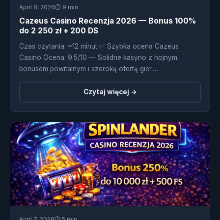
April 8, 2026
⏱ 9 min
Cazeus Casino Recenzja 2026 — Bonus 100%
do 2 250 zł + 200 DS
Czas czytania: ~12 minut ✅ Szybka ocena Cazeus
Casino Ocena: 9.5/10 — Solidne kasyno z hojnym
bonusem powitalnym i szeroką ofertą gier.…
Czytaj więcej →
April 7, 2026
⏱ 5 min