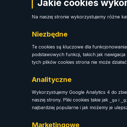
Jakie cookies wyko
Na naszej stronie wykorzystujemy różne kat
Niezbędne
Te cookies są kluczowe dla funkcjonowania 
podstawowych funkcji, takich jak nawigacja
tych plików cookies strona nie może działa
Analityczne
Wykorzystujemy Google Analytics 4 do zbier
naszej strony. Pliki cookies takie jak
i
_ga
_g
najbardziej popularne i jak możemy je uleps
Marketingowe