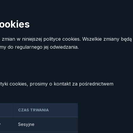
cookies
mian w niniejszej polityce cookies. Wszelkie zmiany będą
my do regularnego jej odwiedzania.
tyki cookies, prosimy o kontakt za pośrednictwem
CZAS TRWANIA
y
Sesyjne