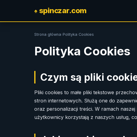
spinczar.com
♠
Strona główna
›
Polityka Cookies
Polityka Cookies
Czym są pliki cooki
Pliki cookies to małe pliki tekstowe prze
stron internetowych. Służą one do zapewni
oraz personalizacji treści. W ramach naszej
użytkownicy korzystają z naszych usług, co