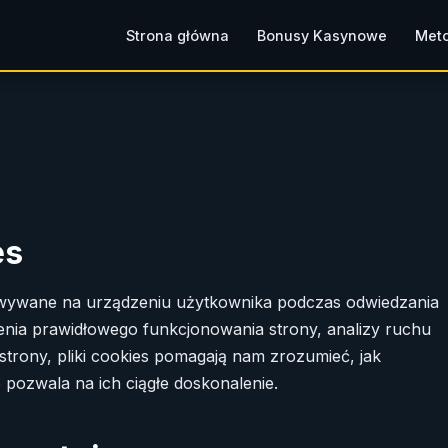
Strona główna
Bonusy Kasynowe
Meto
es
chowywane na urządzeniu użytkownika podczas odwiedzania
enia prawidłowego funkcjonowania strony, analizy ruchu
 strony, pliki cookies pomagają nam zrozumieć, jak
 pozwala na ich ciągłe doskonalenie.