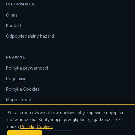
INFORMACJE
O nas
Kontakt
Odpowiedzialny hazard
PRAWNE
Polityka prywatności
Regulamin
Polityka Cookies
Mapa strony
🍪 Ta strona używa plików cookies, aby zapewnić najlepsze
doświadczenia. Kontynuując przeglądanie, zgadzasz się z
⚠️ Hazard może uzależniać. Graj odpowiedzialnie. Tylko dla
naszą
Polityką Cookies
.
osób powyżej 18 roku życia.
kcpu.gov.pl