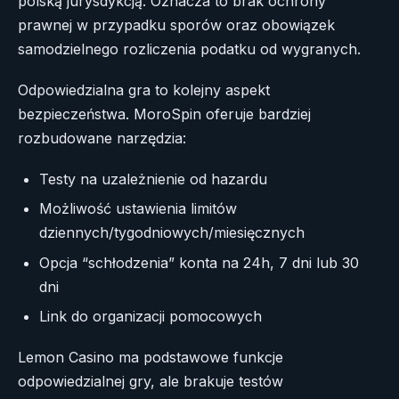
polską jurysdykcją. Oznacza to brak ochrony
prawnej w przypadku sporów oraz obowiązek
samodzielnego rozliczenia podatku od wygranych.
Odpowiedzialna gra to kolejny aspekt
bezpieczeństwa. MoroSpin oferuje bardziej
rozbudowane narzędzia:
Testy na uzależnienie od hazardu
Możliwość ustawienia limitów
dziennych/tygodniowych/miesięcznych
Opcja “schłodzenia” konta na 24h, 7 dni lub 30
dni
Link do organizacji pomocowych
Lemon Casino ma podstawowe funkcje
odpowiedzialnej gry, ale brakuje testów