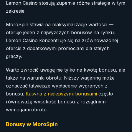
Lemon Casino stosują zupełnie różne strategie w tym
zakresie.
MoroSpin stawia na maksymalizację wartości —
oferuje jeden z najwyższych bonusów na rynku.
Lemon Casino koncentruje się na zrównoważonej
ofercie z dodatkowymi promocjami dla stałych
graczy.
Warto zwrócić uwagę nie tylko na kwotę bonusu, ale
także na warunki obrotu. Niższy wagering może
oznaczać łatwiejsze wypłacenie wygranych z
bonusu.
Kasyna z najlepszymi bonusami
często
równoważą wysokość bonusu z rozsądnymi
wymogami obrotu.
Bonusy w MoroSpin