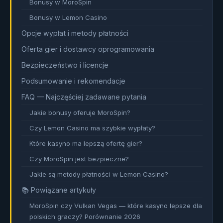
Bonusy w MoroSpin
Bonusy w Lemon Casino
Opcje wypłat i metody płatności
Oferta gier i dostawcy oprogramowania
Bezpieczeństwo i licencje
Podsumowanie i rekomendacje
FAQ — Najczęściej zadawane pytania
Jakie bonusy oferuje MoroSpin?
Czy Lemon Casino ma szybkie wypłaty?
Które kasyno ma lepszą ofertę gier?
Czy MoroSpin jest bezpieczne?
Jakie są metody płatności w Lemon Casino?
📚 Powiązane artykuły
MoroSpin czy Vulkan Vegas — które kasyno lepsze dla
polskich graczy? Porównanie 2026