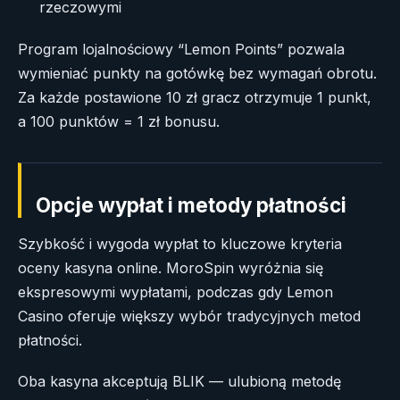
rzeczowymi
Program lojalnościowy “Lemon Points” pozwala
wymieniać punkty na gotówkę bez wymagań obrotu.
Za każde postawione 10 zł gracz otrzymuje 1 punkt,
a 100 punktów = 1 zł bonusu.
Opcje wypłat i metody płatności
Szybkość i wygoda wypłat to kluczowe kryteria
oceny kasyna online. MoroSpin wyróżnia się
ekspresowymi wypłatami, podczas gdy Lemon
Casino oferuje większy wybór tradycyjnych metod
płatności.
Oba kasyna akceptują BLIK — ulubioną metodę