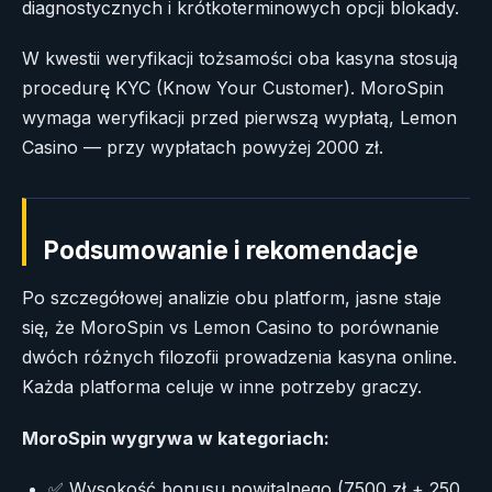
diagnostycznych i krótkoterminowych opcji blokady.
W kwestii weryfikacji tożsamości oba kasyna stosują
procedurę KYC (Know Your Customer). MoroSpin
wymaga weryfikacji przed pierwszą wypłatą, Lemon
Casino — przy wypłatach powyżej 2000 zł.
Podsumowanie i rekomendacje
Po szczegółowej analizie obu platform, jasne staje
się, że MoroSpin vs Lemon Casino to porównanie
dwóch różnych filozofii prowadzenia kasyna online.
Każda platforma celuje w inne potrzeby graczy.
MoroSpin wygrywa w kategoriach:
✅ Wysokość bonusu powitalnego (7500 zł + 250