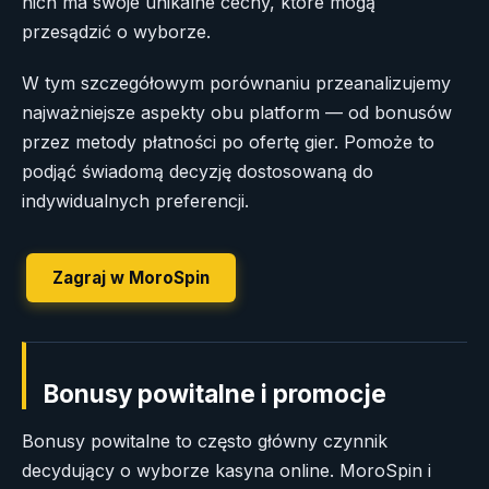
nich ma swoje unikalne cechy, które mogą
przesądzić o wyborze.
W tym szczegółowym porównaniu przeanalizujemy
najważniejsze aspekty obu platform — od bonusów
przez metody płatności po ofertę gier. Pomoże to
podjąć świadomą decyzję dostosowaną do
indywidualnych preferencji.
Zagraj w MoroSpin
Bonusy powitalne i promocje
Bonusy powitalne to często główny czynnik
decydujący o wyborze kasyna online. MoroSpin i