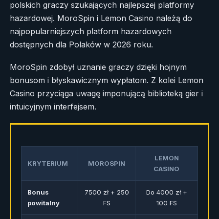
polskich graczy szukających najlepszej platformy
hazardowej. MoroSpin i Lemon Casino należą do
najpopularniejszych platform hazardowych
dostępnych dla Polaków w 2026 roku.
MoroSpin zdobył uznanie graczy dzięki hojnym
bonusom i błyskawicznym wypłatom. Z kolei Lemon
Casino przyciąga uwagę imponującą biblioteką gier i
intuicyjnym interfejsem.
LEMON
KRYTERIUM
MOROSPIN
CASINO
Bonus
7500 zł + 250
Do 4000 zł +
powitalny
FS
100 FS