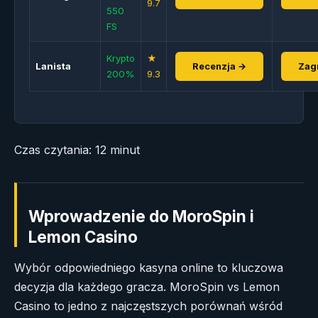
9.7
550
FS
Krypto
★
Lanista
Recenzja →
Zag
200%
9.3
Czas czytania: 12 minut
Wprowadzenie do MoroSpin i
Lemon Casino
Wybór odpowiedniego kasyna online to kluczowa
decyzja dla każdego gracza. MoroSpin vs Lemon
Casino to jedno z najczęstszych porównań wśród