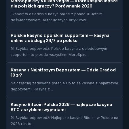
MoroSpin czy Vulkan Vegas — które kasyno lepsze
dla polskich graczy? Porównanie 2026
Ekspert w dziedzinie kasyn online z ponad 10-letnim
doświadczeniem. Autor licznych artykułów…
Polskie kasyno z polskim supportem — kasyna
online z obsługą 24/7 po polsku
🎯 Szybka odpowiedź: Polskie kasyna z całodobowym
supportem to przede wszystkim MoroSpin…
Kasyna z Najniższym Depozytem — Gdzie Grać od
10 zł?
Najczęściej zadawane pytania Co to są kasyna z najniższym
depozytem? Kasyna z…
Kasyno Bitcoin Polska 2026 — najlepsze kasyna
BTC z szybkimi wypłatami
🎯 Szybka odpowiedź: Najlepsze kasyna Bitcoin w Polsce na
2026 rok to…