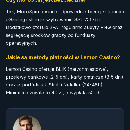
Tak, MoroSpin posiada odpowiednie licencje Curacao
eGaming i stosuje szyfrowanie SSL 256-bit.
Dodatkowo oferuje 2FA, regularne audyty RNG oraz
segregację środków graczy od funduszy
operacyjnych.
Jakie są metody płatności w Lemon Casino?
Lemon Casino oferuje BLIK (natychmiastowe),
przelewy bankowe (2-5 dni), karty płatnicze (3-5 dni)
oraz e-portfele jak Skrill i Neteller (24-48h).
Minimalna wpłata to 40 zł, a wypłata 50 zł.