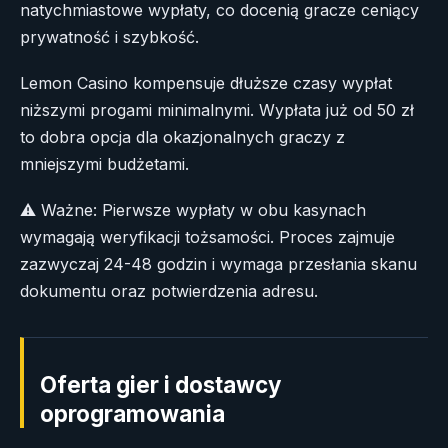
natychmiastowe wypłaty, co docenią gracze ceniący
prywatność i szybkość.
Lemon Casino kompensuje dłuższe czasy wypłat
niższymi progami minimalnymi. Wypłata już od 50 zł
to dobra opcja dla okazjonalnych graczy z
mniejszymi budżetami.
⚠️ Ważne: Pierwsze wypłaty w obu kasynach
wymagają weryfikacji tożsamości. Proces zajmuje
zazwyczaj 24-48 godzin i wymaga przesłania skanu
dokumentu oraz potwierdzenia adresu.
Oferta gier i dostawcy
oprogramowania