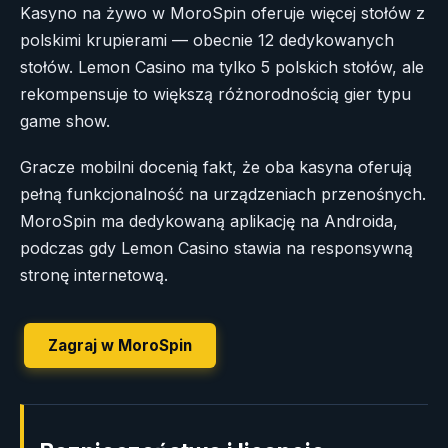
Kasyno na żywo w MoroSpin oferuje więcej stołów z
polskimi krupierami — obecnie 12 dedykowanych
stołów. Lemon Casino ma tylko 5 polskich stołów, ale
rekompensuje to większą różnorodnością gier typu
game show.
Gracze mobilni docenią fakt, że oba kasyna oferują
pełną funkcjonalność na urządzeniach przenośnych.
MoroSpin ma dedykowaną aplikację na Androida,
podczas gdy Lemon Casino stawia na responsywną
stronę internetową.
Zagraj w MoroSpin