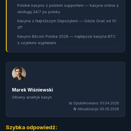
Polskie kasyno z polskim supportem — kasyna online z
obsługą 24/7 po polsku
Kasyna z Najniższym Depozytem — Gdzie Grać od 10
zł?
Kasyno Bitcoin Polska 2026 — najlepsze kasyna BTC
z szybkimi wypłatami
Marek Wiśniewski
Główny analityk kasyn
📅 Opublikowano: 01.04.2026
🔄 Aktualizacja: 05.05.2026
Szybka odpowiedź: