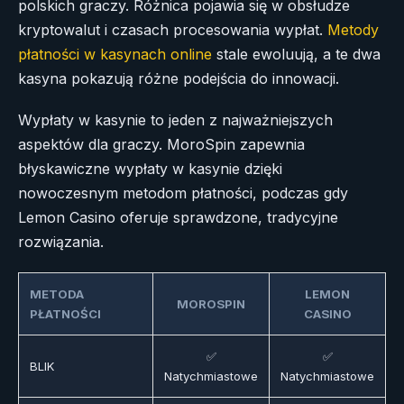
polskich graczy. Różnica pojawia się w obsłudze
kryptowalut i czasach procesowania wypłat.
Metody
płatności w kasynach online
stale ewoluują, a te dwa
kasyna pokazują różne podejścia do innowacji.
Wypłaty w kasynie to jeden z najważniejszych
aspektów dla graczy. MoroSpin zapewnia
błyskawiczne wypłaty w kasynie dzięki
nowoczesnym metodom płatności, podczas gdy
Lemon Casino oferuje sprawdzone, tradycyjne
rozwiązania.
METODA
LEMON
MOROSPIN
PŁATNOŚCI
CASINO
✅
✅
BLIK
Natychmiastowe
Natychmiastowe