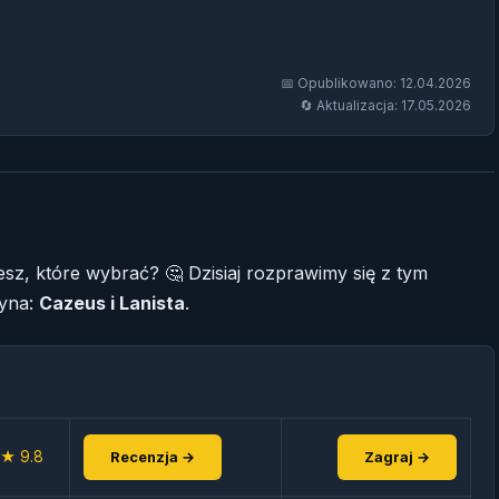
📅 Opublikowano: 12.04.2026
🔄 Aktualizacja: 17.05.2026
esz, które wybrać? 🤔 Dzisiaj rozprawimy się z tym
syna:
Cazeus i Lanista
.
★ 9.8
Recenzja →
Zagraj →