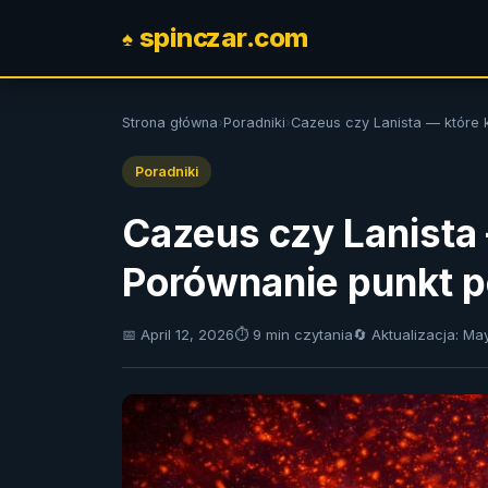
spinczar.com
♠
Strona główna
›
Poradniki
›
Cazeus czy Lanista — które 
Poradniki
Cazeus czy Lanista
Porównanie punkt p
📅 April 12, 2026
⏱ 9 min czytania
🔄 Aktualizacja: Ma