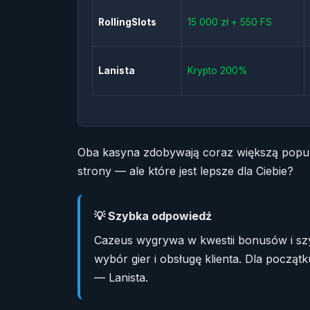
RollingSlots
15 000 zł + 550 FS
Lanista
Krypto 200%
Oba kasyna zdobywają coraz większą popu
strony — ale które jest lepsze dla Ciebie?
💡 Szybka odpowiedź
Cazeus wygrywa w kwestii bonusów i szy
wybór gier i obsługę klienta. Dla pocz
— Lanista.