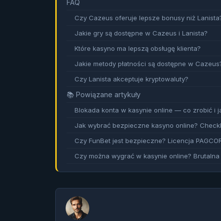
FAQ
Czy Cazeus oferuje lepsze bonusy niż Lanista
Jakie gry są dostępne w Cazeus i Lanista?
Które kasyno ma lepszą obsługę klienta?
Jakie metody płatności są dostępne w Cazeus
Czy Lanista akceptuje kryptowaluty?
📚 Powiązane artykuły
Blokada konta w kasynie online — co zrobić i 
Jak wybrać bezpieczne kasyno online? Checkl
Czy FunBet jest bezpieczne? Licencja PAGCOR,
Czy można wygrać w kasynie online? Brutaln