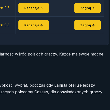
★ 9.7
Recenzja →
Zagraj →
★ 9.3
Recenzja →
Zagraj →
larność wśród polskich graczy. Każde ma swoje mocne
bkości wypłat, podczas gdy Lanista oferuje lepszy
ątkujących polecamy Cazeus, dla doświadczonych graczy