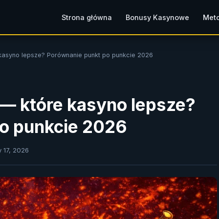
Strona główna
Bonusy Kasynowe
Meto
kasyno lepsze? Porównanie punkt po punkcie 2026
 — które kasyno lepsze?
o punkcie 2026
y 17, 2026