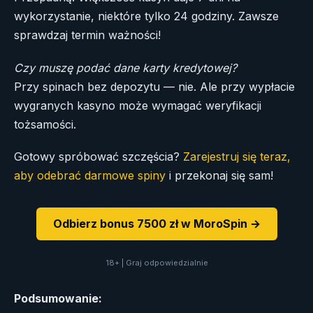
wykorzystanie, niektóre tylko 24 godziny. Zawsze
sprawdzaj termin ważności!
Czy muszę podać dane karty kredytowej?
Przy spinach bez depozytu — nie. Ale przy wypłacie
wygranych kasyno może wymagać weryfikacji
tożsamości.
Gotowy spróbować szczęścia?
Zarejestruj się teraz,
aby odebrać darmowe spiny
i przekonaj się sam!
Odbierz bonus 7500 zł w MoroSpin →
18+ | Graj odpowiedzialnie
Podsumowanie: