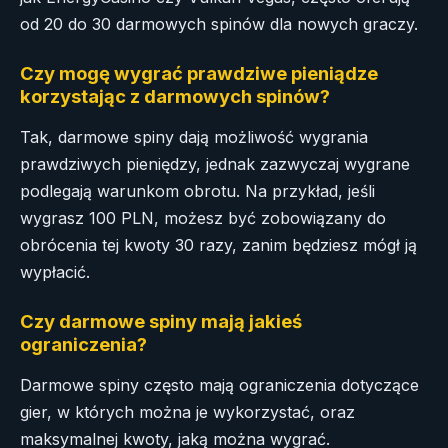
od 20 do 30 darmowych spinów dla nowych graczy.
Czy mogę wygrać prawdziwe pieniądze
korzystając z darmowych spinów?
Tak, darmowe spiny dają możliwość wygrania
prawdziwych pieniędzy, jednak zazwyczaj wygrane
podlegają warunkom obrotu. Na przykład, jeśli
wygrasz 100 PLN, możesz być zobowiązany do
obrócenia tej kwoty 30 razy, zanim będziesz mógł ją
wypłacić.
Czy darmowe spiny mają jakieś
ograniczenia?
Darmowe spiny często mają ograniczenia dotyczące
gier, w których można je wykorzystać, oraz
maksymalnej kwoty, jaką można wygrać.