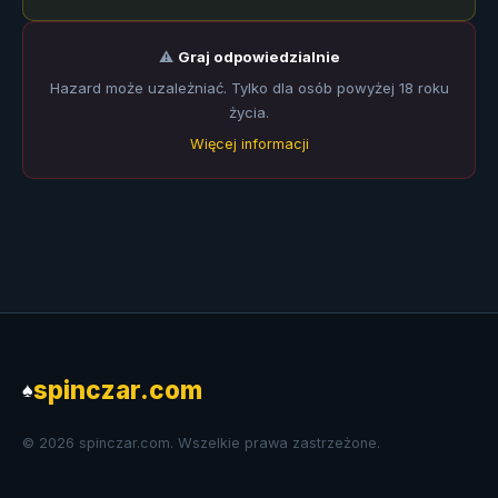
⚠️
Graj odpowiedzialnie
Hazard może uzależniać. Tylko dla osób powyżej 18 roku
życia.
Więcej informacji
spinczar.com
♠
© 2026 spinczar.com. Wszelkie prawa zastrzeżone.