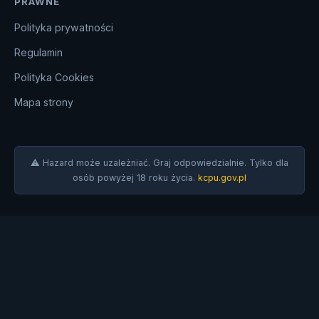
PRAWNE
Polityka prywatności
Regulamin
Polityka Cookies
Mapa strony
⚠️ Hazard może uzależniać. Graj odpowiedzialnie. Tylko dla
osób powyżej 18 roku życia.
kcpu.gov.pl