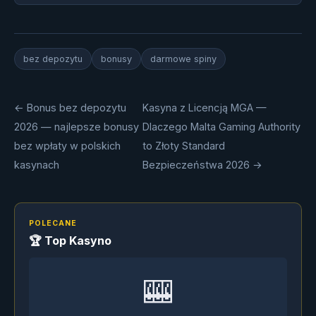
bez depozytu
bonusy
darmowe spiny
← Bonus bez depozytu
Kasyna z Licencją MGA —
2026 — najlepsze bonusy
Dlaczego Malta Gaming Authority
bez wpłaty w polskich
to Złoty Standard
kasynach
Bezpieczeństwa 2026 →
POLECANE
🏆 Top Kasyno
🎰