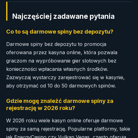
Najczęściej zadawane pytania
Co to są darmowe spiny bez depozytu?
Darmowe spiny bez depozytu to promocja
oferowana przez kasyna online, która pozwala
graczom na wypróbowanie gier slotowych bez
konieczności wpłacania własnych środków.
Zazwyczaj wystarczy zarejestrować się w kasynie,
aby otrzymać od 10 do 50 darmowych spinów.
Gdzie mogę znaleźć darmowe spiny za
rejestrację w 2026 roku?
W 2026 roku wiele kasyn online oferuje darmowe
spiny za samą rejestrację. Popularne platformy, takie
jak EnergyCasino czy Vulkan Vegas, często oferują