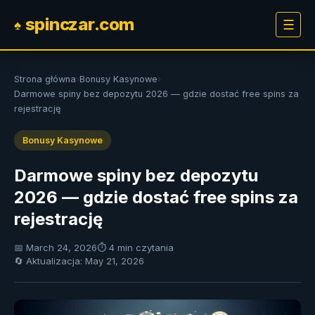
spinczar.com
☰
♠
Strona główna
›
Bonusy Kasynowe
›
Darmowe spiny bez depozytu 2026 — gdzie dostać free spins za
rejestrację
Bonusy Kasynowe
Darmowe spiny bez depozytu
2026 — gdzie dostać free spins za
rejestrację
📅 March 24, 2026
⏱ 4 min czytania
🔄 Aktualizacja: May 21, 2026