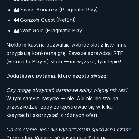
🎰 Sweet Bonanza (Pragmatic Play)
🎰 Gonzo’s Quest (NetEnt)
🎰 Wolf Gold (Pragmatic Play)
Niektóre kasyna pozwalają wybrać slot z listy, inne
przypisują konkretną grę. Zawsze sprawdzaj RTP
(Return to Player) slotu — im wyższe, tym lepiej!
Dodatkowe pytania, które często słyszę:
Czy mogę otrzymać darmowe spiny więcej niż raz?
W tym samym kasynie — nie. Ale nic nie stoi na
przeszkodzie, żeby zarejestrować się w kilku
kasynach i skorzystać z różnych ofert.
Co się stanie, jeśli nie wykorzystam spinów na czas?
Przepadną. Większość kasyn daje 7 dni na