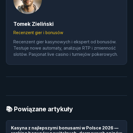
Tomek Zieliński
Recenzent gier i bonusów
Recenzent gier kasynowych i ekspert od bonusów.
Testuje nowe automaty, analizuje RTP i zmienność
slotów. Pasjonat live casino i turniejów pokerowych.
📚 Powiązane artykuły
Kasyna z najlepszymi bonusami w Polsce 2026 —