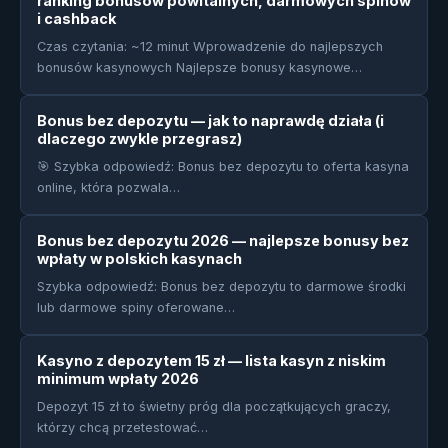
ranking bonusów powitalnych, darmowych spinów
i cashback
Czas czytania: ~12 minut Wprowadzenie do najlepszych
bonusów kasynowych Najlepsze bonusy kasynowe…
Bonus bez depozytu — jak to naprawdę działa (i
dlaczego zwykle przegrasz)
🎯 Szybka odpowiedź: Bonus bez depozytu to oferta kasyna
online, która pozwala…
Bonus bez depozytu 2026 — najlepsze bonusy bez
wpłaty w polskich kasynach
Szybka odpowiedź: Bonus bez depozytu to darmowe środki
lub darmowe spiny oferowane…
Kasyno z depozytem 15 zł — lista kasyn z niskim
minimum wpłaty 2026
Depozyt 15 zł to świetny próg dla początkujących graczy,
którzy chcą przetestować…